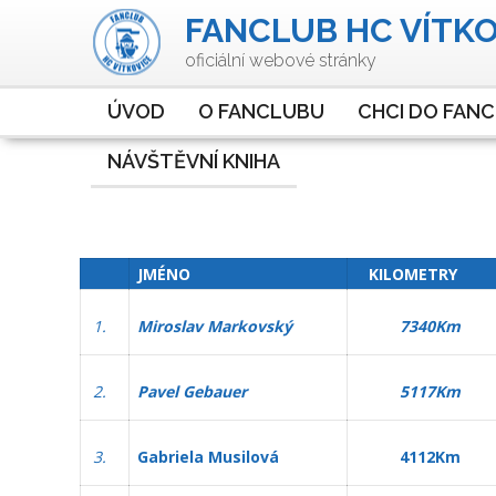
FANCLUB HC VÍTKOV
oficiální webové stránky
ÚVOD
O FANCLUBU
CHCI DO FAN
NÁVŠTĚVNÍ KNIHA
JMÉNO
KILOMETRY
1.
Miroslav Markovský
7340Km
2.
Pavel Gebauer
5117Km
3.
Gabriela Musilová
4112Km