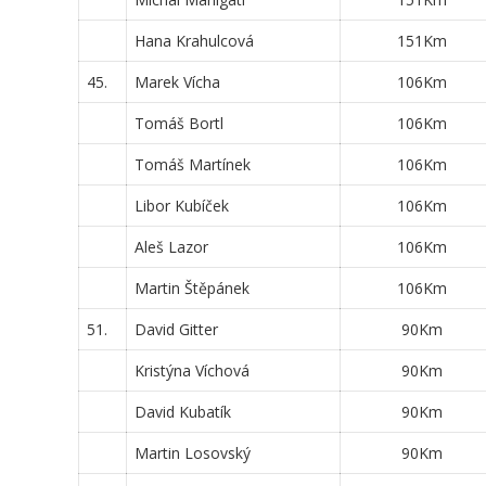
Hana Krahulcová
151Km
45.
Marek Vícha
106Km
Tomáš Bortl
106Km
Tomáš Martínek
106Km
Libor Kubíček
106Km
Aleš Lazor
106Km
Martin Štěpánek
106Km
51.
David Gitter
90Km
Kristýna Víchová
90Km
David Kubatík
90Km
Martin Losovský
90Km