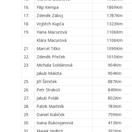
16.
Filip Kempa
1869Km
17.
Zdeněk Záboj
1787Km
18.
Vojtěch Kupča
1323Km
19.
Hana Macurová
1106Km
Klára Macurová
1106Km
21.
Marcel Titko
1090Km
22.
Zdeněk Přeček
1010Km
23.
Michala Soldánová
904Km
Jakub Malota
904Km
25.
Jiří Šimíček
887Km
26.
Petr Strakoš
849Km
27.
Jakub Polák
802Km
28.
Patrik Martiník
783Km
29.
Daniel Kubíček
759Km
30.
Ivana Bukovjanová
413Km
31.
Marek Vedlich
392Km