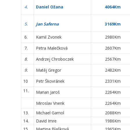
4.
Daniel Ožana
4064Km
5.
Jan Saferna
3169Km
6.
Kamil Zvonek
2980Km
7.
Petra Malečková
2607Km
8.
Andrzej Chroboczek
2567Km
9.
Matěj Gregor
2482Km
10
Petr Škovránek
2331Km
11.
Marian Jaroš
2264Km
Miroslav Vnenk
2264Km
13.
Michael Garnol
2088Km
14.
David Imre
1986Km
15.
Martina Blašková
1965Km