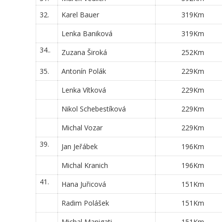
32.
Karel Bauer
319Km
Lenka Baniková
319Km
34..
Zuzana Široká
252Km
35.
Antonín Polák
229Km
Lenka Vítková
229Km
Nikol Schebestíková
229Km
Michal Vozar
229Km
39.
Jan Jeřábek
196Km
Michal Kranich
196Km
41.
Hana Juřicová
151Km
Radim Polášek
151Km
Michal Manigati
151Km