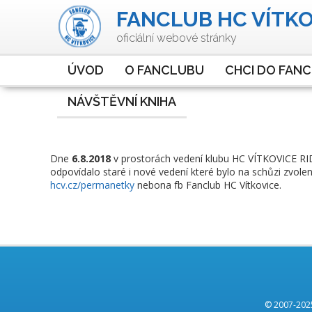
FANCLUB HC VÍTKOV
oficiální webové stránky
ÚVOD
O FANCLUBU
CHCI DO FAN
NÁVŠTĚVNÍ KNIHA
Dne
6.8.2018
v prostorách vedení klubu HC VÍTKOVICE RIDE
odpovídalo staré i nové vedení které bylo na schůzi zvol
hcv.cz/permanetky
nebona fb Fanclub HC Vítkovice.
© 2007-2025