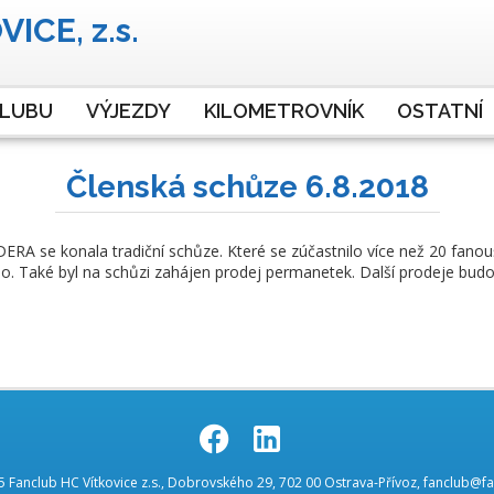
ICE, z.s.
CLUBU
VÝJEZDY
KILOMETROVNÍK
OSTATNÍ
Členská schůze 6.8.2018
RA se konala tradiční schůze. Které se zúčastnilo více než 20 fanou
eno. Také byl na schůzi zahájen prodej permanetek. Další prodeje bud
.
.
 Fanclub HC Vítkovice z.s., Dobrovského 29, 702 00 Ostrava-Přívoz, fanclub@fa