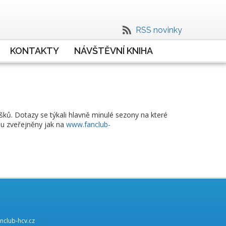
RSS novinky
KONTAKTY
NÁVŠTĚVNÍ KNIHA
šků. Dotazy se týkali hlavně minulé sezony na které
ou zveřejněny jak na
www.fanclub-
nclub-hcv.cz